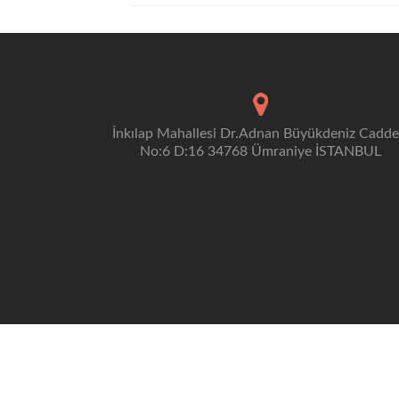
İnkılap Mahallesi Dr.Adnan Büyükdeniz Cadde
No:6 D:16 34768 Ümraniye İSTANBUL