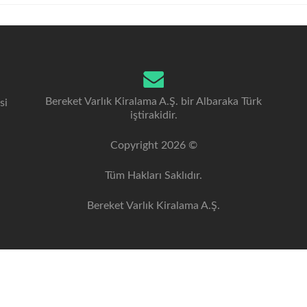
Bereket Varlık Kiralama A.Ş. bir Albaraka Türk
si
iştirakidir.
Copyright 2026 ©
Tüm Hakları Saklıdır.
Bereket Varlık Kiralama A.Ş.