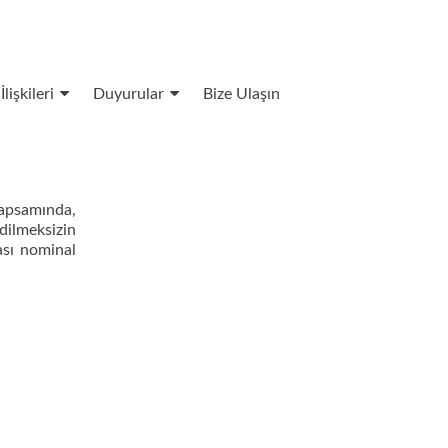
İlişkileri
Duyurular
Bize Ulaşın
apsamında,
dilmeksizin
ası nominal