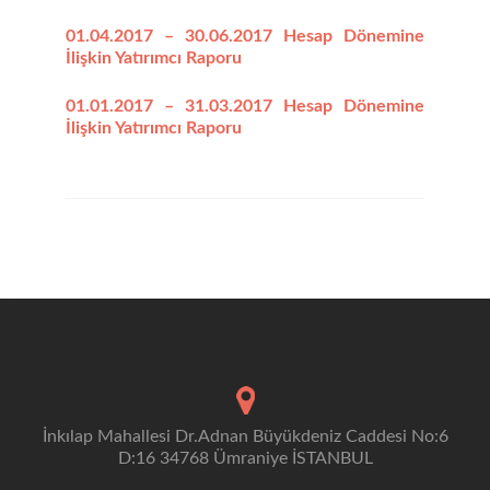
01.04.2017 – 30.06.2017 Hesap Dönemine
İlişkin Yatırımcı Raporu
01.01.2017 – 31.03.2017 Hesap Dönemine
İlişkin Yatırımcı Raporu
İnkılap Mahallesi Dr.Adnan Büyükdeniz Caddesi No:6
D:16 34768 Ümraniye İSTANBUL