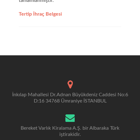
tamamlanmıştır.
Tertip İhraç Belgesi
İnkılap Mahallesi Dr.Adnan Büyükdeniz Caddesi No:6
D:16 34768 Ümraniye İSTANBUL
Bereket Varlık Kiralama A.Ş. bir Albaraka Türk
iştirakidir.