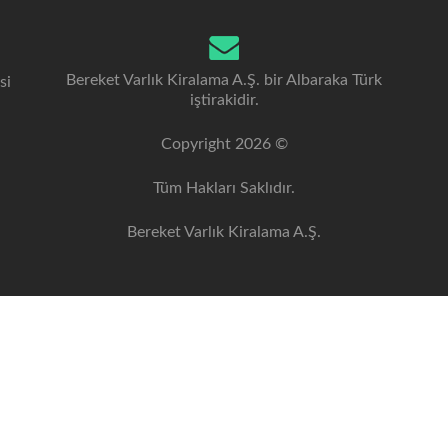
Bereket Varlık Kiralama A.Ş. bir Albaraka Türk
si
iştirakidir.
Copyright 2026 ©
Tüm Hakları Saklıdır.
Bereket Varlık Kiralama A.Ş.