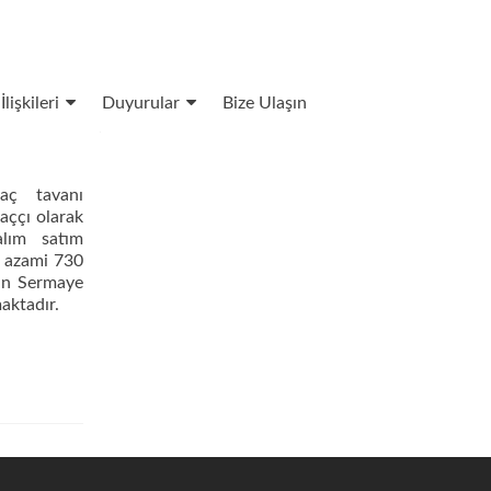
İlişkileri
Duyurular
Bize Ulaşın
aç tavanı
raççı olarak
alım satım
e azami 730
kin Sermaye
aktadır.