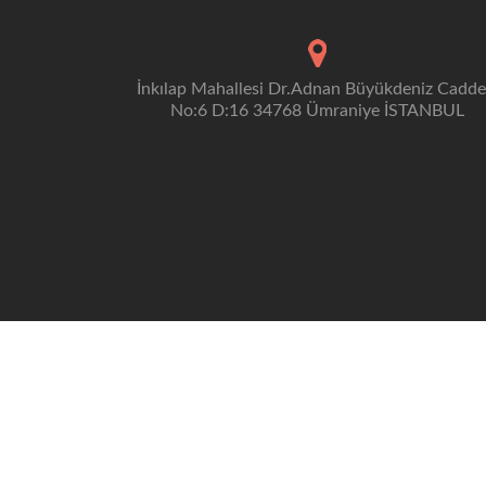
İnkılap Mahallesi Dr.Adnan Büyükdeniz Cadde
No:6 D:16 34768 Ümraniye İSTANBUL