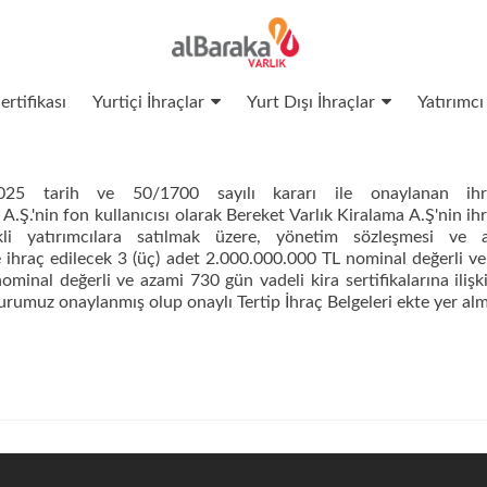
ertifikası
Yurtiçi İhraçlar
Yurt Dışı İhraçlar
Yatırımcı 
ı
025 tarih ve 50/1700 sayılı kararı ile onaylanan ihr
.Ş.'nin fon kullanıcısı olarak Bereket Varlık Kiralama A.Ş'nin ih
ikli yatırımcılara satılmak üzere, yönetim sözleşmesi ve 
le ihraç edilecek 3 (üç) adet 2.000.000.000 TL nominal değerli v
ominal değerli ve azami 730 gün vadeli kira sertifikalarına iliş
umuz onaylanmış olup onaylı Tertip İhraç Belgeleri ekte yer alm