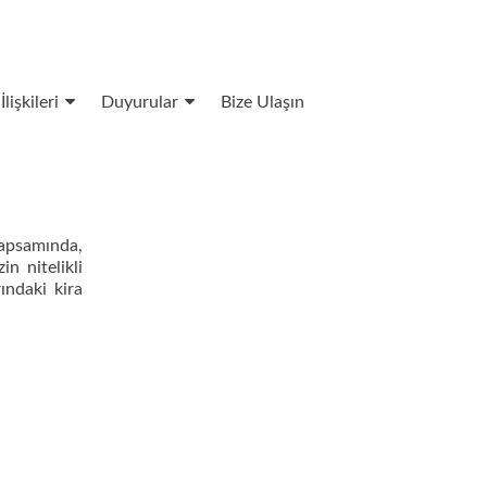
İlişkileri
Duyurular
Bize Ulaşın
kapsamında,
n nitelikli
ındaki kira