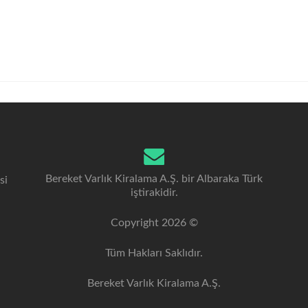
Bereket Varlık Kiralama A.Ş. bir Albaraka Türk
si
iştirakidir.
Copyright 2026 ©
Tüm Hakları Saklıdır.
Bereket Varlık Kiralama A.Ş.