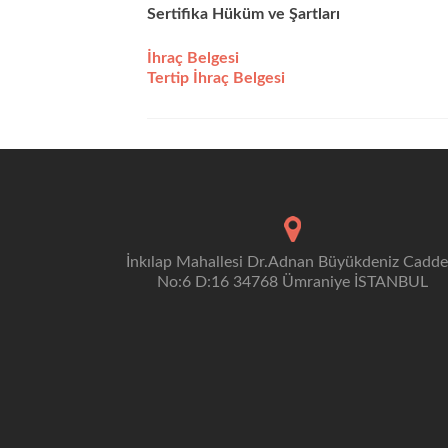
Sertifika Hüküm ve Şartları
İhraç Belgesi
Tertip İhraç Belgesi
İnkılap Mahallesi Dr.Adnan Büyükdeniz Cadde
No:6 D:16 34768 Ümraniye İSTANBUL