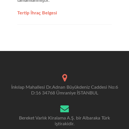
tamamlanmıştır.
Tertip İhraç Belgesi
İnkılap Mahallesi Dr.Adnan Büyükdeniz Caddesi No:6
D:16 34768 Ümraniye İSTANBUL
Bereket Varlık Kiralama A.Ş. bir Albaraka Türk
iştirakidir.