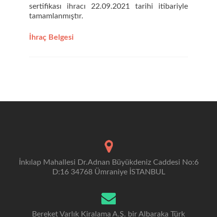
sertifikası ihracı 22.09.2021 tarihi itibariyle
tamamlanmıştır.
İhraç Belgesi
İnkılap Mahallesi Dr.Adnan Büyükdeniz Caddesi No:6
D:16 34768 Ümraniye İSTANBUL
Bereket Varlık Kiralama A.Ş. bir Albaraka Türk